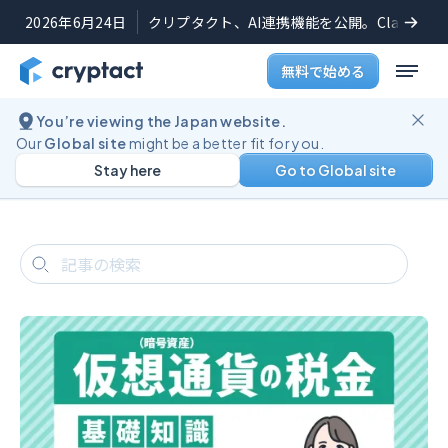
2026年6月24日
クリプタクト、AI連携機能を公開。Claudeや
無料で始める
You’re viewing the Japan website.
ブログ
記事一覧
Our
Global site
might be a better fit for you.
記事一覧
Stay here
Go to Global site