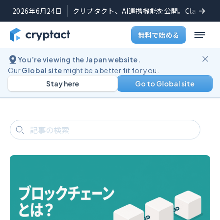
2026年6月24日
クリプタクト、AI連携機能を公開。Claudeや
無料で始める
You’re viewing the Japan website.
ブログ
用語集記事一覧
Our
Global site
might be a better fit for you.
用語集記事一覧
Stay here
Go to Global site