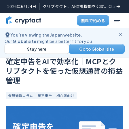
2026年6月24日
クリプタクト、AI連携機能を公開。Claudeや
無料で始める
You’re viewing the Japan website.
ブログ
確定申告をAIで効率化｜MCPとクリプタクトを使った仮想通貨の損益管理
Our
Global site
might be a better fit for you.
Stay here
Go to Global site
公開日:
2026年7月7日
(
最終更新日:
2026年7月16日
)
確定申告をAIで効率化｜MCPとク
リプタクトを使った仮想通貨の損益
管理
仮想通貨コラム
確定申告
初心者向け