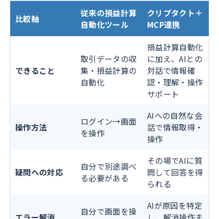
従来の損益計算
クリプタクト＋
比較軸
自動化ツール
MCP連携
損益計算自動化
取引データの収
に加え、AIとの
できること
集・損益計算の
対話で情報確
自動化
認・理解・操作
サポート
AIへの自然な会
ログイン→画面
操作方法
話で情報取得・
を操作
操作
その場でAIに質
自分で別途調べ
疑問への対応
問して回答を得
る必要がある
られる
AIが原因を特定
自分で画面を操
エラー解消
し、解消操作ま