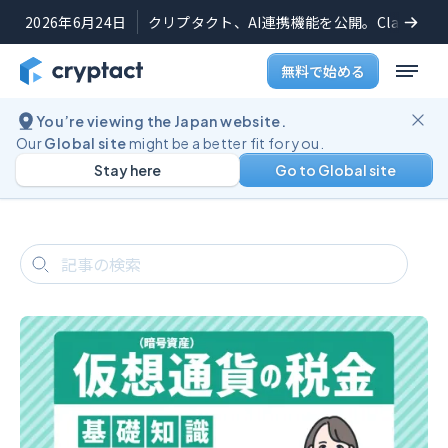
2026年6月24日
クリプタクト、AI連携機能を公開。Claudeや
無料で始める
You’re viewing the Japan website.
ブログ
初心者向け記事一覧
Our
Global site
might be a better fit for you.
初心者向け記事一覧
Stay here
Go to Global site