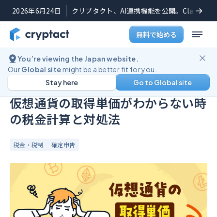
2026年6月24日
クリプタクト、AI連携機能を公開。Claudeや
無料で始める
You’re viewing the Japan website.
ブログ
仮想通貨の取得単価がわからない時の税金計算と対処法
Our
Global site
might be a better fit for you.
Stay here
Go to Global site
公開日:
2025年9月11日
(
最終更新日:
2025年9月26日
)
仮想通貨の取得単価がわからない時
の税金計算と対処法
税金・税制
確定申告