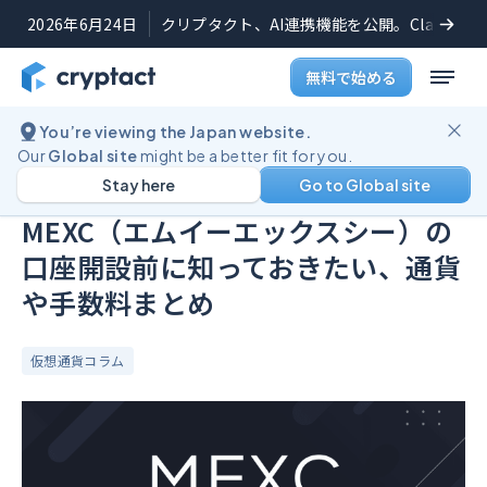
2026年6月24日
クリプタクト、AI連携機能を公開。Claudeや
無料で始める
You’re viewing the Japan website.
ブログ
MEXC（エムイーエックスシー）の口座開設前に知っておきたい、通貨や手数料まとめ
Our
Global site
might be a better fit for you.
Stay here
Go to Global site
公開日:
2023年9月25日
(
最終更新日:
2024年12月11日
)
MEXC（エムイーエックスシー）の
口座開設前に知っておきたい、通貨
や手数料まとめ
仮想通貨コラム