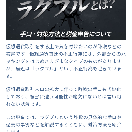
仮想通貨取引をする上で気を付けたいのが詐欺などの
被害です。仮想通貨関連の不正行為には、外部からのハ
ッキングをはじめさまざまなタイプのものがあります
が、最近は「ラグプル」という不正行為も起きていま
す。
仮想通貨取引人口の拡大に伴って詐欺の手口も巧妙化
しており、被害に遭う可能性が絶対にないとは言い切
れない状況です。
この記事では、ラグプルという詐欺の具体的な手口や
過去の事例などを解説するとともに、対策方法を紹介
します。