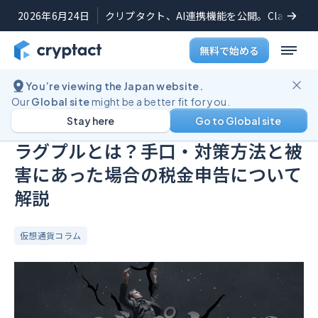
2026年6月24日
クリプタクト、AI連携機能を公開。Claudeや
無料で始める
You’re viewing the Japan website.
ブログ
ラグプルとは？手口・対策方法と被害にあった場合の税金申告について解説
Our
Global site
might be a better fit for you.
Stay here
Go to Global site
公開日:
2023年10月5日
ラグプルとは？手口・対策方法と被
害にあった場合の税金申告について
解説
仮想通貨コラム