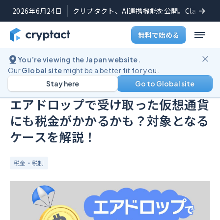
2026年6月24日
クリプタクト、AI連携機能を公開。Claudeや
無料で始める
You’re viewing the Japan website.
ブログ
エアドロップで受け取った仮想通貨にも税金がかかるかも？対象となるケースを解説！
Our
Global site
might be a better fit for you.
Stay here
Go to Global site
公開日:
2023年5月25日
(
最終更新日:
2025年8月28日
)
エアドロップで受け取った仮想通貨
にも税金がかかるかも？対象となる
ケースを解説！
税金・税制