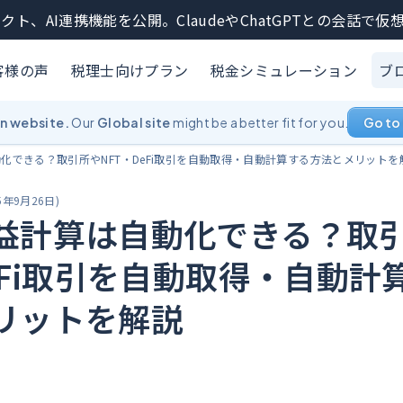
クト、AI連携機能を公開。ClaudeやChatGPTとの会話で
客様の声
税理士向けプラン
税金シミュレーション
ブ
an website.
Our
Global site
might be a better fit for you.
Go to 
化できる？取引所やNFT・DeFi取引を自動取得・自動計算する方法とメリットを
5年9月26日
)
益計算は自動化できる？取
eFi取引を自動取得・自動計
リットを解説