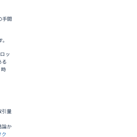
の手間
す。
ブロッ
ある
引時
取引量
結論か
タク