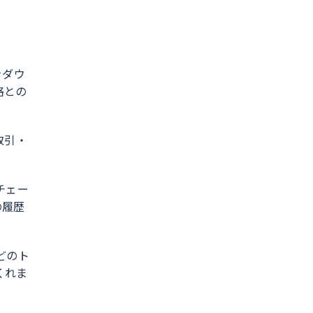
をダウ
格との
取引・
チェー
の履歴
どのト
くれま