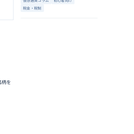
仮想通貨コラム
初心者向け
税金・税制
銘柄を