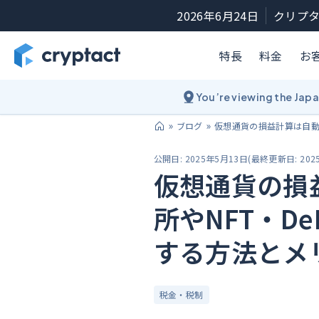
2026年6月24日
クリプタ
特長
料金
お
You’re viewing the Jap
ブログ
仮想通貨の損益計算は自動
公開日:
2025年5月13日
(
最終更新日:
202
仮想通貨の損
所やNFT・D
する方法とメ
税金・税制