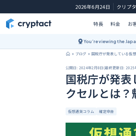
2026年6月24日
クリプタ
特長
料金
お
You’re viewing the Jap
ブログ
国税庁が発表している仮
公開日:
2024年2月8日
(
最終更新日:
202
国税庁が発表
クセルとは？
仮想通貨コラム
確定申告