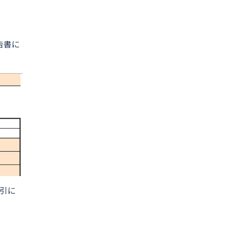
告書に
引に