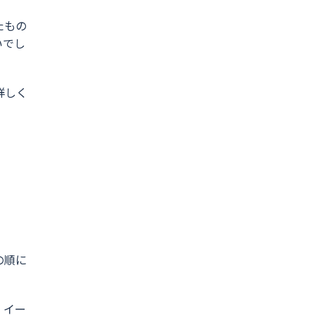
たもの
いでし
詳しく
の順に
、イー