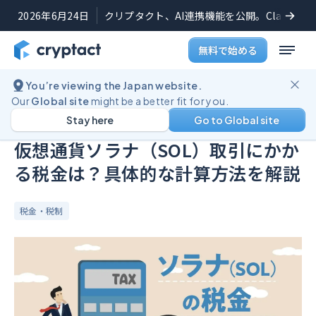
2026年6月24日
クリプタクト、AI連携機能を公開。Claudeや
無料で始める
You’re viewing the Japan website.
ブログ
仮想通貨ソラナ（SOL）取引にかかる税金は？具体的な計算方法を解説
Our
Global site
might be a better fit for you.
Stay here
Go to Global site
公開日:
2024年8月16日
(
最終更新日:
2025年2月19日
)
仮想通貨ソラナ（SOL）取引にかか
る税金は？具体的な計算方法を解説
税金・税制