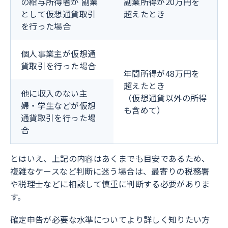
の給与所得者が
副業
副業所得が20万円を
として仮想通貨取引
超えたとき
を行った場合
個人事業主が仮想通
貨取引を行った場合
年間所得が48万円を
超えたとき
他に収入のない主
（仮想通貨以外の所得
婦・学生などが仮想
も含めて）
通貨取引を行った場
合
とはいえ、上記の内容はあくまでも目安であるため、
複雑なケースなど判断に迷う場合は、最寄りの税務署
や税理士などに相談して慎重に判断する必要がありま
す。
確定申告が必要な水準についてより詳しく知りたい方