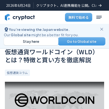
2026年6月24日
クリプタクト、AI連携機能を公開。Claudeや
無料で始める
You’re viewing the Japan website.
ブログ
仮想通貨ワールドコイン（WLD）とは？特徴と買い方を徹底解説
Our
Global site
might be a better fit for you.
Stay here
Go to Global site
公開日:
2024年7月29日
(
最終更新日:
2024年12月10日
)
仮想通貨ワールドコイン（WLD）
とは？特徴と買い方を徹底解説
仮想通貨コラム