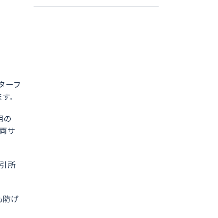
ンターフ
ます。
用の
両サ
取引所
も防げ