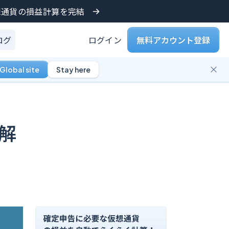
仮想通貨の損益計算を完結
ログ
ログイン
無料アカウント登録
Global site
Stay here
解