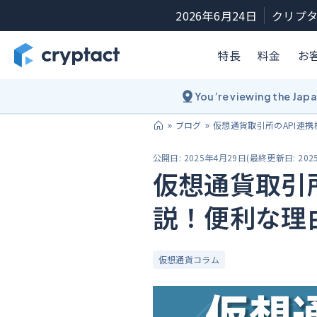
2026年6月24日
クリプタ
特長
料金
お
You’re viewing the Jap
ブログ
仮想通貨取引所のAPI連
公開日:
2025年4月29日
(
最終更新日:
202
仮想通貨取引
説！便利な理
仮想通貨コラム