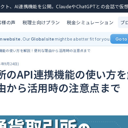
クト、AI連携機能を公開。ClaudeやChatGPTとの会話で
客様の声
税理士向けプラン
税金シミュレーション
ブ
an website.
Our
Global site
might be a better fit for you.
Go to 
携機能の使い方を解説！便利な理由から活用時の注意点まで
5年9月24日
)
所のAPI連携機能の使い方を
由から活用時の注意点まで