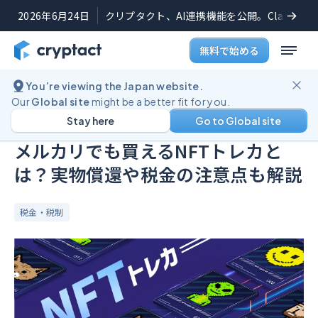
2026年6月24日
クリプタクト、AI連携機能を公開。Claudeや
無料で始める
You’re viewing the Japan website.
ブログ
メルカリでも買えるNFTトレカとは？実物償還や税金の注意点も解説
Our
Global site
might be a better fit for you.
Stay here
Go to Global site
公開日:
2025年6月11日
(
最終更新日:
2025年9月26日
)
メルカリでも買えるNFTトレカと
は？実物償還や税金の注意点も解説
税金・税制