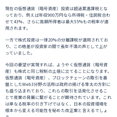
現在の仮想通貨（暗号資産）投資は超過累進課税とな
っており、例えば年収900万円なら所得税・住民税合わ
せて43%、さらに高額所得者は最大55%もの税率が適
用されます。
一方で株式投資は一律20%の分離課税が適用されてお
り、この格差が投資家の間で長年不満の声として上が
っていました。
今回の要望が実現すれば、ようやく仮想通貨（暗号資
産）も株式と同じ税制の土俵に立てることになります。
仮想通貨（暗号資産）、ブロックチェーンの取引を基
盤としたWeb3分野の活用は政府の掲げる骨太の方針に
も盛り込まれており、これらの取引を活発化させるこ
とで産業の発展に繋がることが期待されています。これ
は単なる税率の引き下げではなく、日本の投資環境を
根本から変える可能性を秘めた改正案と言えるでしょ
う。