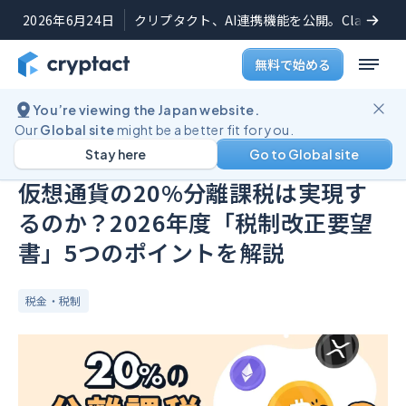
2026年6月24日
クリプタクト、AI連携機能を公開。Claudeや
無料で始める
You’re viewing the Japan website.
ブログ
仮想通貨の20%分離課税は実現するのか？2026年度「税制改正要望書」5つのポイントを解説
Our
Global site
might be a better fit for you.
Stay here
Go to Global site
公開日:
2025年8月7日
(
最終更新日:
2025年9月26日
)
仮想通貨の20%分離課税は実現す
るのか？2026年度「税制改正要望
書」5つのポイントを解説
税金・税制