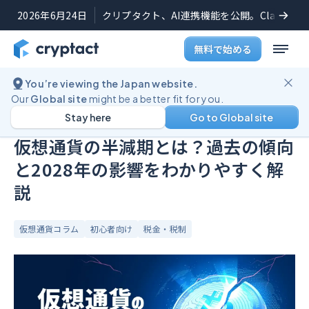
2026年6月24日
クリプタクト、AI連携機能を公開。Claudeや
無料で始める
You’re viewing the Japan website.
ブログ
仮想通貨の半減期とは？過去の傾向と2028年の影響をわかりやすく解説
Our
Global site
might be a better fit for you.
Stay here
Go to Global site
公開日:
2026年3月31日
(
最終更新日:
2026年4月17日
)
仮想通貨の半減期とは？過去の傾向
と2028年の影響をわかりやすく解
説
仮想通貨コラム
初心者向け
税金・税制