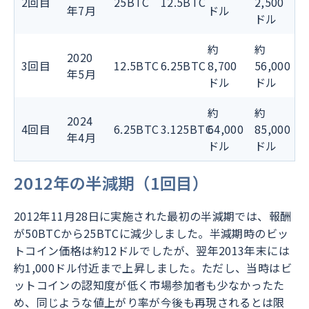
2回目
25BTC
12.5BTC
2,500
年7月
ドル
ドル
約
約
2020
3回目
12.5BTC
6.25BTC
8,700
56,000
年5月
ドル
ドル
約
約
2024
4回目
6.25BTC
3.125BTC
64,000
85,000
年4月
ドル
ドル
2012年の半減期（1回目）
2012年11月28日に実施された最初の半減期では、報酬
が50BTCから25BTCに減少しました。半減期時のビッ
トコイン価格は約12ドルでしたが、翌年2013年末には
約1,000ドル付近まで上昇しました。ただし、当時はビ
ットコインの認知度が低く市場参加者も少なかったた
め、同じような値上がり率が今後も再現されるとは限