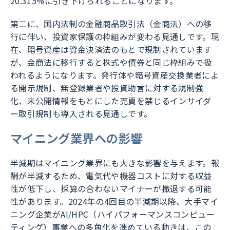
20.315%に引き下げられることになります。
第二に、国内法制の金融商品取引法（金商法）への移
行に伴い、投資家保護の枠組みが変わる見通しです。現
在、暗号資産は資金決済法のもとで規制されています
が、金商法に移行すると株式や債券と同じ枠組みで扱
われるようになります。発行体や暗号資産交換業者によ
る開示規制、無登録業者や投資助言に対する規制強
化、未公開情報をもとにした売買を禁じるインサイダ
ー取引規制も導入される見通しです。
マイニング業界への影響
半減期はマイニング業界にも大きな影響を与えます。報
酬が半減するため、電気代や機器コストに対する収益
性が低下し、採算の合わないマイナーが撤退する可能
性があります。2024年の4回目の半減期以降、大手マイ
ニング企業がAI/HPC（ハイパフォーマンスコンピュー
ティング）事業への多角化を進めている動きは、この