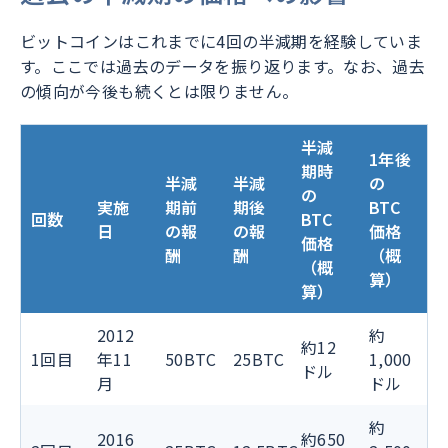
ビットコインはこれまでに4回の半減期を経験していま
す。ここでは過去のデータを振り返ります。なお、過去
の傾向が今後も続くとは限りません。
半減
1年後
期時
半減
半減
の
の
実施
期前
期後
BTC
回数
BTC
日
の報
の報
価格
価格
酬
酬
（概
（概
算）
算）
2012
約
約12
1回目
年11
50BTC
25BTC
1,000
ドル
月
ドル
約
2016
約650