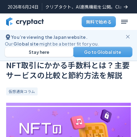
2026年6月24日
クリプタクト、AI連携機能を公開。Claudeや
無料で始める
You’re viewing the Japan website.
ブログ
NFT取引にかかる手数料とは？主要サービスの比較と節約方法を解説
Our
Global site
might be a better fit for you.
Stay here
Go to Global site
公開日:
2024年3月26日
(
最終更新日:
2024年12月10日
)
NFT取引にかかる手数料とは？主要
サービスの比較と節約方法を解説
仮想通貨コラム