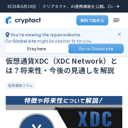
2026年6月24日
クリプタクト、AI連携機能を公開。Claudeや
無料で始める
You’re viewing the Japan website.
ブログ
仮想通貨XDC（XDC Network）とは？将来性・今後の見通しを解説
Our
Global site
might be a better fit for you.
Stay here
Go to Global site
公開日:
2025年3月26日
(
最終更新日:
2025年9月24日
)
仮想通貨XDC（XDC Network）と
は？将来性・今後の見通しを解説
仮想通貨コラム