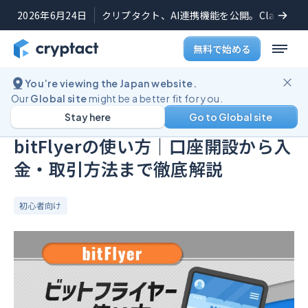
2026年6月24日
クリプタクト、AI連携機能を公開。Claudeや
無料で始める
You’re viewing the Japan website.
ブログ
bitFlyerの使い方｜口座開設から入金・取引方法まで徹底解説
Our
Global site
might be a better fit for you.
Stay here
Go to Global site
公開日:
2024年10月24日
(
最終更新日:
2024年12月10日
)
bitFlyerの使い方｜口座開設から入
金・取引方法まで徹底解説
初心者向け