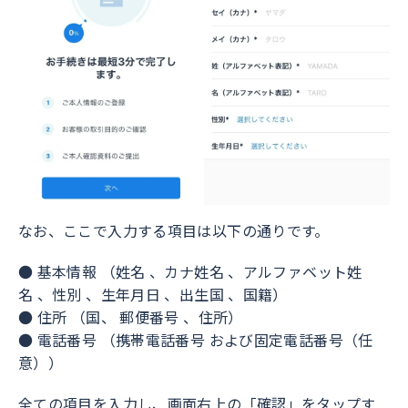
なお、ここで入力する項目は以下の通りです。
● 基本情報
（
姓名
、
カナ姓名
、
アルファベット姓
名
、
性別
、
生年月日
、
出生国
、
国籍）
● 住所
（
国、
郵便番号
、
住所）
● 電話番号
（
携帯電話番号
および
固定電話番号（任
意））
全ての項目を入力し、画面右上の「確認」をタップす