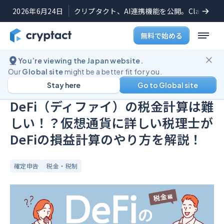
2026年6月24日
クリプタクト、AI連携機能を公開。Claudeや
無料で始める
You’re viewing the Japan website.
ブログ
DeFi（ディファイ）の税金計算は難しい！？仮想通貨に詳しい税理士がDeFiの損益計算のやり方を解説！
Our
Global site
might be a better fit for you.
Stay here
Go to Global site
公開日:
2023年2月6日
(
最終更新日:
2023年8月30日
)
DeFi（ディファイ）の税金計算は難
しい！？仮想通貨に詳しい税理士が
DeFiの損益計算のやり方を解説！
確定申告
税金・税制