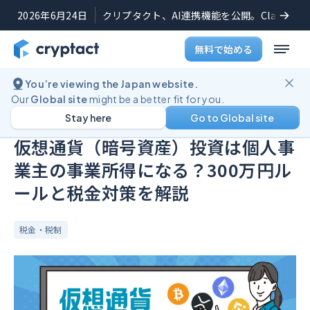
2026年6月24日
クリプタクト、AI連携機能を公開。Claudeや
無料で始める
You’re viewing the Japan website.
ブログ
仮想通貨（暗号資産）投資は個人事業主の事業所得になる？300万円ルールと税金対策を解説
Our
Global site
might be a better fit for you.
Stay here
Go to Global site
公開日:
2022年12月29日
(
最終更新日:
2025年11月14日
)
仮想通貨（暗号資産）投資は個人事
業主の事業所得になる？300万円ル
ールと税金対策を解説
税金・税制