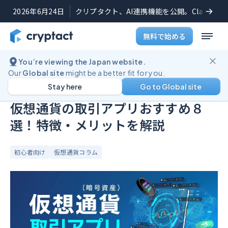
2026年6月24日
クリプタクト、AI連携機能を公開。Claudeや
無料で始める
You’re viewing the Japan website.
ブログ
仮想通貨の取引アプリおすすめ８選！特徴・メリットを解説
Our
Global site
might be a better fit for you.
Stay here
Go to Global site
公開日:
2025年8月25日
(
最終更新日:
2026年2月12日
)
仮想通貨の取引アプリおすすめ８
選！特徴・メリットを解説
初心者向け
仮想通貨コラム