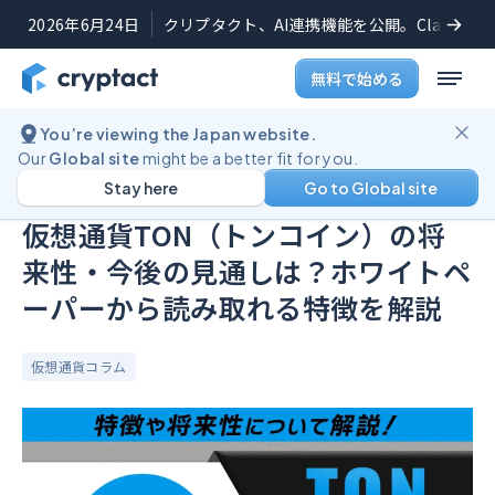
2026年6月24日
クリプタクト、AI連携機能を公開。Claudeや
無料で始める
You’re viewing the Japan website.
ブログ
仮想通貨TON（トンコイン）の将来性・今後の見通しは？ホワイトペーパーから読み取れる特徴を解説
Our
Global site
might be a better fit for you.
Stay here
Go to Global site
公開日:
2024年9月4日
(
最終更新日:
2024年12月10日
)
仮想通貨TON（トンコイン）の将
来性・今後の見通しは？ホワイトペ
ーパーから読み取れる特徴を解説
仮想通貨コラム