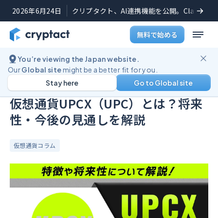
2026年6月24日
クリプタクト、AI連携機能を公開。Claudeや
無料で始める
You’re viewing the Japan website.
ブログ
仮想通貨UPCX（UPC）とは？将来性・今後の見通しを解説
Our
Global site
might be a better fit for you.
Stay here
Go to Global site
公開日:
2025年5月7日
(
最終更新日:
2025年9月24日
)
仮想通貨UPCX（UPC）とは？将来
性・今後の見通しを解説
仮想通貨コラム