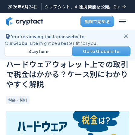
2026年6月24日
クリプタクト、AI連携機能を公開。Claudeや
無料で始める
You’re viewing the Japan website.
ブログ
ハードウェアウォレット上での取引で税金はかかる？ケース別にわかりやすく解説
Our
Global site
might be a better fit for you.
Stay here
Go to Global site
公開日:
2025年6月18日
(
最終更新日:
2025年9月24日
)
ハードウェアウォレット上での取引
で税金はかかる？ケース別にわかり
やすく解説
税金・税制