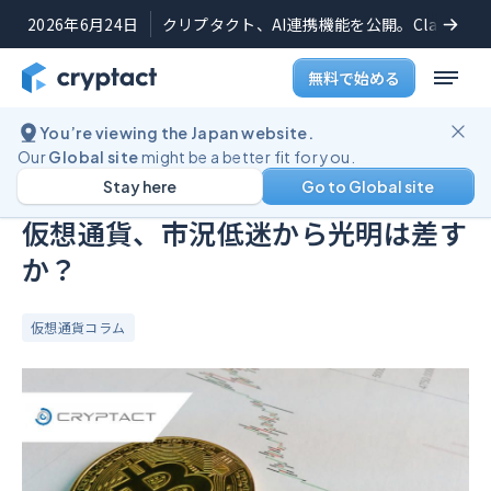
2026年6月24日
クリプタクト、AI連携機能を公開。Claudeや
無料で始める
You’re viewing the Japan website.
ブログ
仮想通貨、市況低迷から光明は差すか？
Our
Global site
might be a better fit for you.
Stay here
Go to Global site
公開日:
2020年12月3日
(
最終更新日:
2025年8月28日
)
仮想通貨、市況低迷から光明は差す
か？
仮想通貨コラム