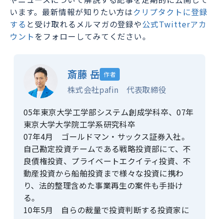
います。最新情報が知りたい方は
クリプタクトに登録
する
と受け取れるメルマガの登録や
公式Twitterアカ
ウント
をフォローしてみてください。
斎藤 岳
作者
株式会社pafin 代表取締役
05年東京大学工学部システム創成学科卒、07年
東京大学大学院工学系研究科卒
07年4月 ゴールドマン・サックス証券入社。
自己勘定投資チームである戦略投資部にて、不
良債権投資、プライベートエクイティ投資、不
動産投資から船舶投資まで様々な投資に携わ
り、法的整理含めた事業再生の案件も手掛け
る。
10年5月 自らの裁量で投資判断する投資家に