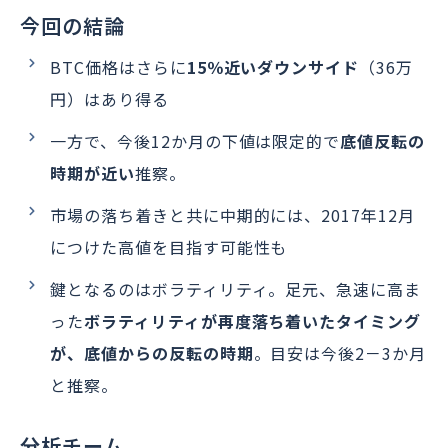
今回の結論
BTC価格はさらに
15％近いダウンサイド
（36万
円）はあり得る
一方で、今後12か月の下値は限定的で
底値反転の
時期が近い
推察。
市場の落ち着きと共に中期的には、2017年12月
につけた高値を目指す可能性も
鍵となるのはボラティリティ。足元、急速に高ま
った
ボラティリティが再度落ち着いたタイミング
が、底値からの反転の時期
。目安は今後2－3か月
と推察。
分析チーム