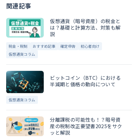
関連記事
仮想通貨（暗号資産）の税金と
は？基礎と計算方法、対策も解
説
税金・税制
おすすめ記事
確定申告
初心者向け
仮想通貨コラム
ビットコイン（BTC）における
半減期と価格の動向について
仮想通貨コラム
分離課税の可能性も！？暗号資
産の税制改正要望書2025をサク
ッと解説