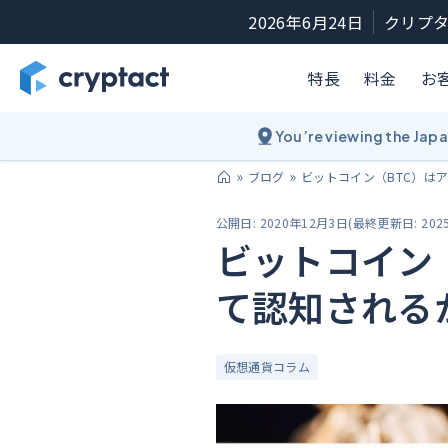
2026年6月24日
クリプタ
特長
料金
お
You’re viewing the Jap
ブログ
ビットコイン（BTC）は
公開日:
2020年12月3日
(
最終更新日:
202
ビットコイン
て認知される
仮想通貨コラム