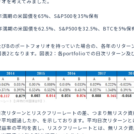
リオを考えてみました。
年満期の米国債を65%、S&P500を35%保有
年満期の米国債を62.5%、S&P500を32.5%、BTCを5%保
A及びBのポートフォリオを持っていた場合の、各年のリター
2となります。図表2：各portfolioでの日次リターン及
均日次リターンとリスクフリーレートの差、つまり無リスク資
で平均超過したか、を示しております。平均日次リターンと
収益率の平均を表し、リスクフリーレートとは、無リスク資