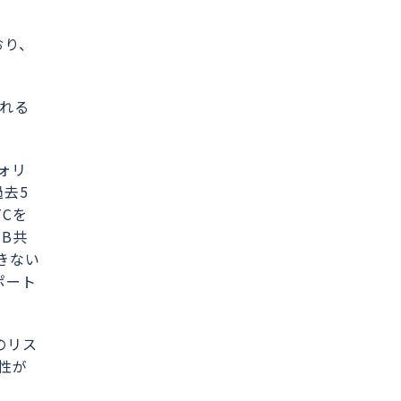
おり、
ばれる
ォリ
去5
Cを
B共
きない
ポート
のリス
性が