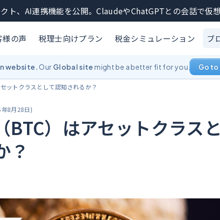
クト、AI連携機能を公開。ClaudeやChatGPTとの会話で
客様の声
税理士向けプラン
税金シミュレーション
ブ
an website.
Our
Global site
might be a better fit for you.
Go to 
アセットクラスとして認知されるか？
5年8月28日
)
（BTC）はアセットクラス
か？