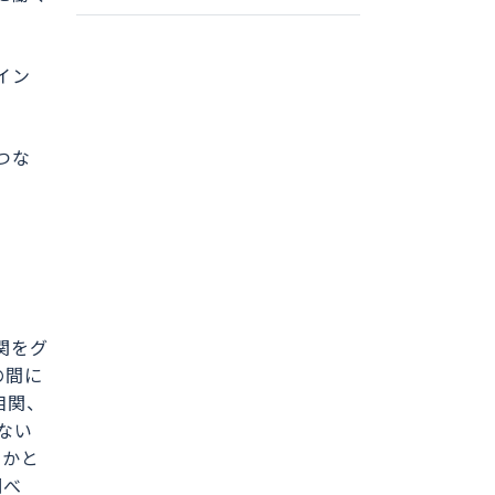
イン
つな
関をグ
の間に
相関、
ない
いかと
調べ