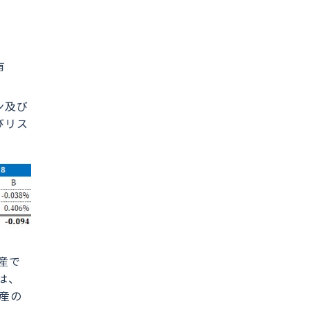
有
ン及び
びリス
産で
は、
産の