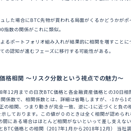
ュした場合にBTC先物が買われる局面がくるかどうかがポ
00指数の関係がこれに類似。
によるポートフォリオ組み入れが結果的に相関を増すことに
しての認知が進むフェーズに移行する可能性がある。
価格相関 ～リスク分散という視点での魅力～
018年12月までの日次BTC価格と各金融資産価格との30日相
関係数で、相関係数とは、詳細は省略しますが、-1から1
正の相関、つまり動きが完全一致、逆に-1に近づくと負の
を示しております。この値が０のときは全く相関が認められ
0.2の間にある場合はほとんど相関がないといって差し支えな
BTC価格との相関（2017年1月から2018年12月）
当社