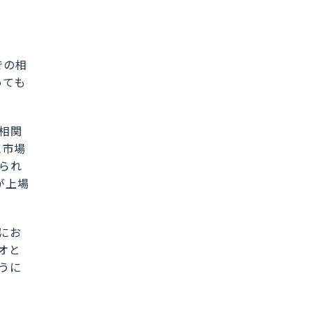
での相
っても
相関
に市場
られ
が上場
にお
オと
うに