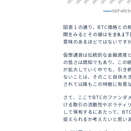
図表１の通り、BTC価格との
関をみるとその値はを
±0.1
下
意味のあるほどではないです
仮想通貨は伝統的な金融資産
の低さは周知でもあり、この結
が拡大していく中でも、引き
ないことは、そのこと自体大きな
されて以降もこの特徴に有意
さて、ここでBTCのファンダ
ける取引の流動性やボラティ
して保有するにあたって、BT
捉えられるか考えたいと思い