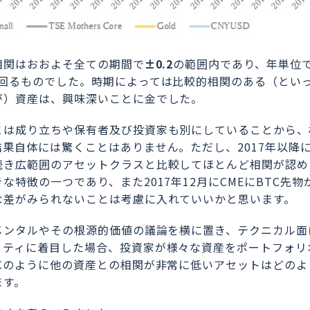
相関はおおよそ全ての期間で
±0.2
の範囲内であり、年単位
回るものでした。時期によっては比較的相関のある（とい
が）資産は、興味深いことに金でした。
とは成り立ちや保有者及び投資家も別にしていることから、
果自体には驚くことはありません。ただし、2017年以降
続き広範囲のアセットクラスと比較してほとんど相関が認め
特徴の一つであり、また2017年12月にCMEにBTC先物
な差がみられないことは考慮に入れていいかと思います。
メンタルやその根源的価値の議論を横に置き、テクニカル面
リティに着目した場合、投資家が様々な資産をポートフォリ
Cのように他の資産との相関が非常に低いアセットはどのよ
ます。