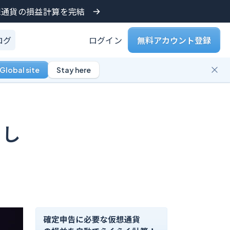
仮想通貨の損益計算を完結
ログ
ログイン
無料アカウント登録
Global site
Stay here
とし