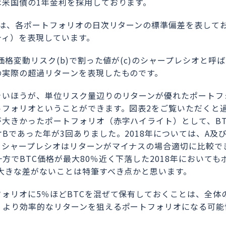
は米国債の1年金利を採用しております。
とは、各ポートフォリオの日次リターンの標準偏差を表して
ティ）を表現しています。
価格変動リスク(b)で割った値が(c)のシャープレシオと呼
の実際の超過リターンを表現したものです。
きいほうが、単位リスク量辺りのリターンが優れたポートフ
フォリオということができます。図表2をご覧いただくと過
大きかったポートフォリオ（赤字ハイライト）として、BT
Bであった年が3回ありました。2018年については、A及び
、シャープレシオはリターンがマイナスの場合適切に比較で
方でBTC価格が最大80％近く下落した2018年においても
大きな差がないことは特筆すべき点かと思います。
ォリオに5％ほどBTCを混ぜて保有しておくことは、全体
、より効率的なリターンを狙えるポートフォリオになる可能
。