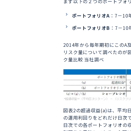
まず以下の２つのポートフォ
ポートフォリオA
：7－10
ポートフォリオB
：7－10
2014年から毎年期初にこの
リスク量について調べたのが図表
ク量比較
当社調べ
図表2の超過収益(a)は、平
の運用利回りをどれだけ日次
日次での各ポートフォリオの