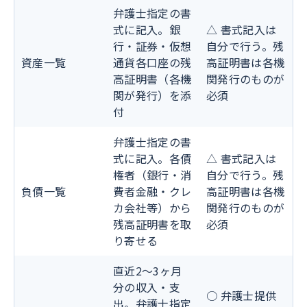
弁護士指定の書
式に記入。銀
△ 書式記入は
行・証券・仮想
自分で行う。残
資産一覧
通貨各口座の残
高証明書は各機
高証明書（各機
関発行のものが
関が発行）を添
必須
付
弁護士指定の書
式に記入。各債
△ 書式記入は
権者（銀行・消
自分で行う。残
負債一覧
費者金融・クレ
高証明書は各機
カ会社等）から
関発行のものが
残高証明書を取
必須
り寄せる
直近2〜3ヶ月
分の収入・支
○ 弁護士提供
出。弁護士指定