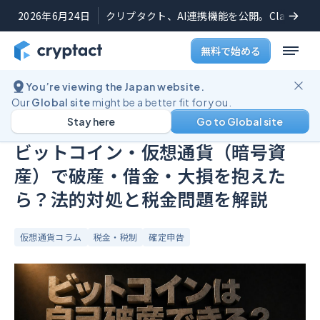
2026年6月24日
クリプタクト、AI連携機能を公開。Claudeや
無料で始める
You’re viewing the Japan website.
ブログ
ビットコイン・仮想通貨（暗号資産）で破産・借金・大損を抱えたら？法的対処と税金問題を解説
Our
Global site
might be a better fit for you.
Stay here
Go to Global site
公開日:
2023年6月21日
(
最終更新日:
2026年6月9日
)
ビットコイン・仮想通貨（暗号資
産）で破産・借金・大損を抱えた
ら？法的対処と税金問題を解説
仮想通貨コラム
税金・税制
確定申告