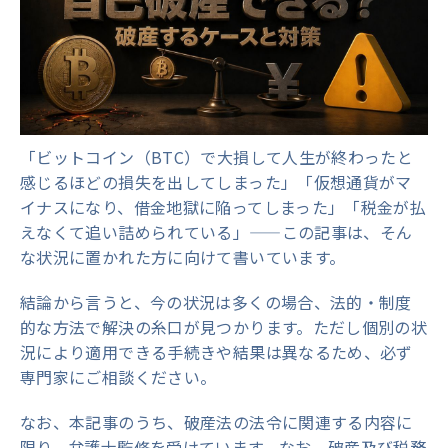
「ビットコイン（BTC）で大損して人生が終わったと
感じるほどの損失を出してしまった」「仮想通貨がマ
イナスになり、借金地獄に陥ってしまった」「税金が払
えなくて追い詰められている」——この記事は、そん
な状況に置かれた方に向けて書いています。
結論から言うと、今の状況は多くの場合、法的・制度
的な方法で解決の糸口が見つかります。ただし個別の状
況により適用できる手続きや結果は異なるため、必ず
専門家にご相談ください。
なお、本記事のうち、破産法の法令に関連する内容に
限り、弁護士監修を受けています。なお、破産及び税務