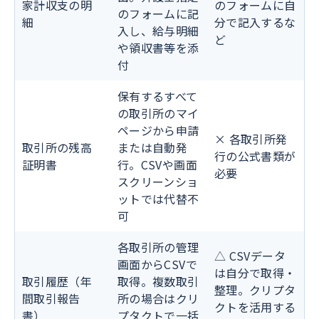
家計収支の明
のフォームに自
のフォームに記
細
分で記入するな
入し、給与明細
ど
や領収書等を添
付
保有するすべて
の取引所のマイ
ページから申請
× 各取引所発
取引所の残高
または自動発
行の公式書類が
証明書
行。CSVや画面
必要
スクリーンショ
ットでは代替不
可
各取引所の管理
△ CSVデータ
画面からCSVで
は自分で取得・
取引履歴（年
取得。複数取引
整理。クリプタ
間取引報告
所の場合はクリ
クトを活用する
書）
プタクトで一括