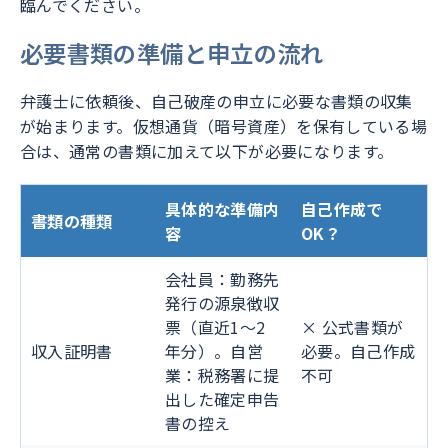
臨んでください。
必要書類の準備と申立の流れ
弁護士に依頼後、自己破産の申立に必要な書類の収集
が始まります。仮想通貨（暗号資産）を保有している場
合は、通常の書類に加えて以下が必要になります。
具体的な準備内
自己作成で
書類の種類
容
OK？
会社員：勤務先
発行の源泉徴収
票（直近1〜2
× 公式書類が
収入証明書
年分）。自営
必要。自己作成
業：税務署に提
不可
出した確定申告
書の控え