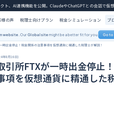
クト、AI連携機能を公開。ClaudeやChatGPTとの会話で
客様の声
税理士向けプラン
税金シミュレーション
ブ
an website.
Our
Global site
might be a better fit for you.
Go to 
が一時出金停止！税金関係の注意事項を仮想通貨に精通した税理士が解説！
24年8月16日
)
取引所FTXが一時出金停止
事項を仮想通貨に精通した