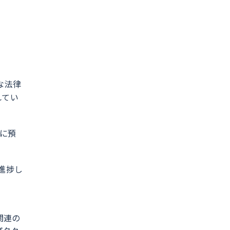
な法律
れてい
所に預
進捗し
関連の