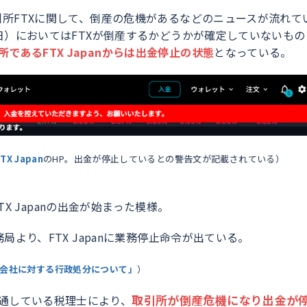
取引所FTXに関して、倒産の危機があるなどのニュースが流れて
10日）においてはFTXが倒産するかどうかが確定していないも
であるFTX Japanからは出金停止の状態
となっている。
TX Japan
のHP。出金が停止しているとの警告文が記載されている）
らFTX Japanの出金が始まった模様。
務局より、FTX Japanに業務停止命令が出ている。
n株式会社に対する行政処分について」
）
取引所が倒産危機になり出金が
通している税理士により、