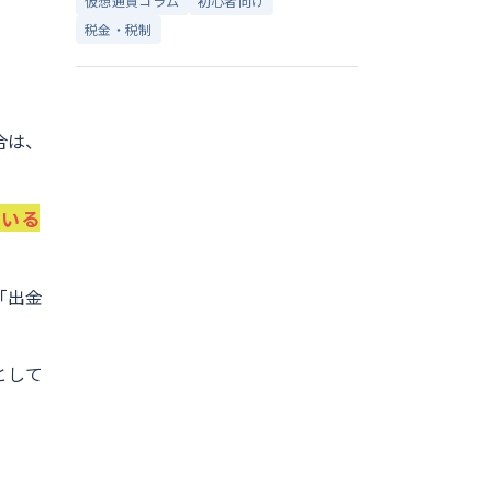
仮想通貨コラム
初心者向け
税金・税制
合は、
ている
「出金
として