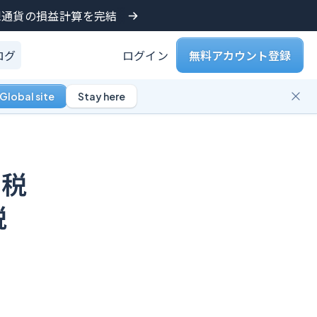
仮想通貨の損益計算を完結
ログ
ログイン
無料アカウント登録
Global site
Stay here
！税
税