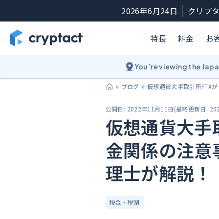
2026年6月24日
クリプタ
特長
料金
お
You’re viewing the Jap
ブログ
仮想通貨大手取引所FTX
公開日:
2022年11月11日
(
最終更新日:
20
仮想通貨大手
金関係の注意
理士が解説！
税金・税制