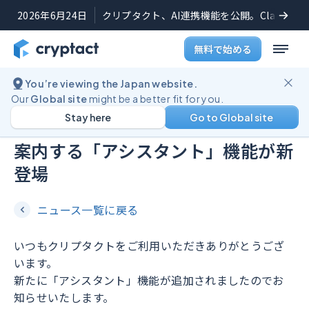
2026年6月24日
クリプタクト、AI連携機能を公開。Claudeや
無料で始める
You’re viewing the Japan website.
機能アップデート
2023年6月20日
Our
Global site
might be a better fit for you.
Stay here
Go to Global site
損益計算をステップバイステップで
案内する「アシスタント」機能が新
登場
ニュース一覧に戻る
いつもクリプタクトをご利用いただきありがとうござ
います。
新たに「アシスタント」機能が追加されましたのでお
知らせいたします。