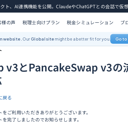
クト、AI連携機能を公開。ClaudeやChatGPTとの会話で
客様の声
税理士向けプラン
税金シミュレーション
ブ
an website.
Our
Global site
might be a better fit for you.
Go to 
ト
ap v3とPancakeSwap v
応
に戻る
トをご利用いただきありがとうございます。
トを完了しましたのでお知らせします。