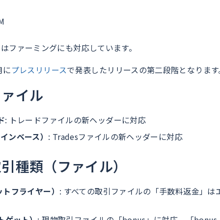
）
VM
ap v3はファーミングにも対応しています。
月に
プレスリリース
で発表したリリースの第二段階となります
ファイル
ド
: トレードファイルの新ヘッダーに対応
（コインベース）
: Tradesファイルの新ヘッダーに対応
取引種類（ファイル）
（ビットフライヤー）
: すべての取引ファイルの「手数料返金」は
ットゲット）
: 現物取引ファイルの「bonus」に対応、「bonus_e