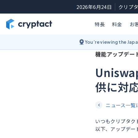
2026年6月24日
クリプタ
特長
料金
お
You’re viewing the Jap
機能アップデー
Unisw
供に対
ニュース一覧
いつもクリプタク
以下、アップデー