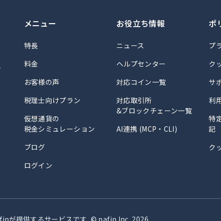
メニュー
お役立ち情報
ポ
特長
ニュース
プ
料金
ヘルプセンター
ク
計
お客様の声
対応コイン一覧
サ
税理士向けプラン
対応取引所
利
&ブロックチェーン一覧
仮想通貨の
特
税金シミュレーション
AI連携 (MCP・CLI)
記
ブログ
ク
ログイン
finが提供するサービスです
© pafin Inc.
2026