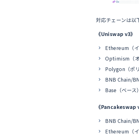
対応チェーンは以
《Uniswap v3》
Ethereum
Optimism
Polygon（
BNB Chain/B
Base（ベース
《Pancakeswap 
BNB Chain/B
Ethereum