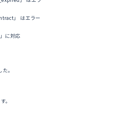
ntract」 はエラー
ン」に対応
した。
ます。