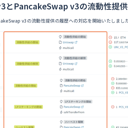
 v3とPancakeSwap v3の流動性
とPancakeSwap v3の流動性提供の履歴への対応を開始いたしまし