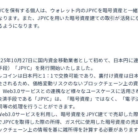
YCを保有する個人は、ウォレット内のJPYCを暗号資産と一
なります。また、JPYCを用いた暗号資産建ての取引が活発に
るようになります。
2025年10月27日に国内資金移動業者として初めて、日本円に
手段）「JPYC」を発行開始いたしました。
ルコインは日本円と1：1で交換可能であり、裏付け資産は日
全されるため、価格変動リスクのないブロックチェーン上の
、Web3.0サービスとの連携など様々なユースケースに活用さ
決済手段である「JPYC」は、「暗号資産」ではなく、「電子
同等の処理を行うことができます。
eb3.0サービスを利用し、暗号資産をJPYC建てで売却した
でJPYCを取得した際の所得、ガス代に使用した暗号資産の売
ックチェーン上の情報を基に雑所得を計算する必要があります