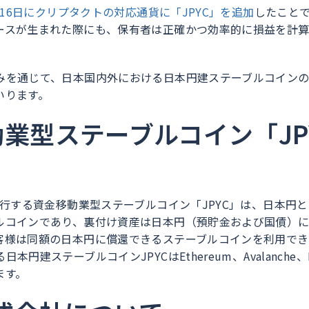
0月16日にクリプタクトの対応通貨に「JPYC」を追加
したことで
ースが生まれた際にも、保有者は正確かつ効率的に損益を計
みを通じて、日本国内外における日本円建ステーブルコイン
いります。
業型ステーブルコイン「JP
発行する資金移動業型ステーブルコイン「JPYC」は、日本円と
ルコインであり、裏付け資産は日本円（預貯金および国債）
客様は同額の日本円に償還できるステーブルコインを利用でき
本円建ステーブルコインJPYCはEthereum、Avalanche、P
ます。