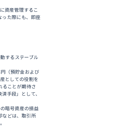
緒に資産管理するこ
なった際にも、即座
連動するステーブル
本円（預貯金および
資産としての役割を
れることが期待さ
決済手段」として、
際の暗号資産の損益
却などは、取引所
。