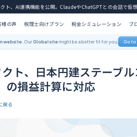
クト、AI連携機能を公開。ClaudeやChatGPTとの会話で
客様の声
税理士向けプラン
税金シミュレーション
ブ
an website.
Our
Global site
might be a better fit for you.
Go to 
タクト、日本円建ステーブル
C」の損益計算に対応
に戻る