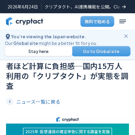
2026年6月24日
クリプタクト、AI連携機能を公開。Claudeや
無料で始める
You’re viewing the Japan website.
プレスリリース
2025年4月1日
Our
Global site
might be a better fit for you.
Stay here
Go to Global site
仮想通貨の確定申告、ツール未使用
者ほど計算に負担感─国内15万人
利用の「クリプタクト」が実態を調
査
ニュース一覧に戻る