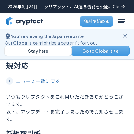
2026年6月24日
クリプタクト、AI連携機能を公開。Claudeや
無料で始める
You’re viewing the Japan website.
機能アップデート
2022年11月24日
Our
Global site
might be a better fit for you.
Stay here
Go to Global site
Deepcoin（ディープコイン）に新
規対応
ニュース一覧に戻る
いつもクリプタクトをご利用いただきありがとうござ
います。
以下、アップデートを完了しましたのでお知らせしま
す。
新規取引所