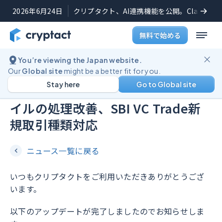
2026年6月24日
クリプタクト、AI連携機能を公開。Claudeや
無料で始める
You’re viewing the Japan website.
機能アップデート
2026年6月11日
Our
Global site
might be a better fit for you.
Stay here
Go to Global site
Binanceトランザクション記録ファ
イルの処理改善、SBI VC Trade新
規取引種類対応
ニュース一覧に戻る
いつもクリプタクトをご利用いただきありがとうござ
います。
以下のアップデートが完了しましたのでお知らせしま