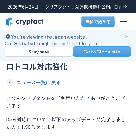
2026年6月24日
クリプタクト、AI連携機能を公開。Claudeや
無料で始める
You’re viewing the Japan website.
機能アップデート
2026年5月14日
Our
Global site
might be a better fit for you.
Stay here
Go to Global site
DeFi機能におけるBSC・Solanaプ
ロトコル対応強化
ニュース一覧に戻る
いつもクリプタクトをご利用いただきありがとうござ
います。
DeFi対応について、以下のアップデートが完了しまし
たのでお知らせします。