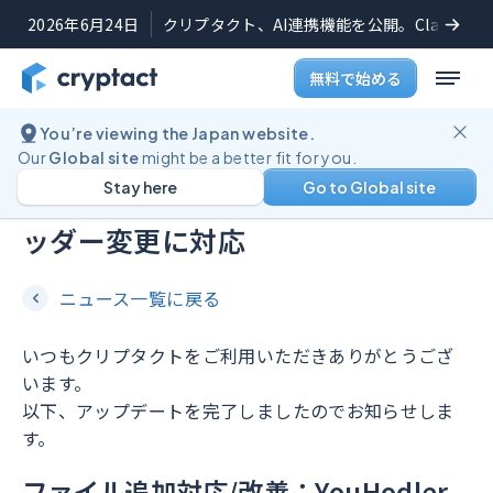
2026年6月24日
クリプタクト、AI連携機能を公開。Claudeや
無料で始める
You’re viewing the Japan website.
機能アップデート
2026年3月26日
Our
Global site
might be a better fit for you.
Stay here
Go to Global site
YouHodlerのTradesファイルのヘ
ッダー変更に対応
ニュース一覧に戻る
いつもクリプタクトをご利用いただきありがとうござ
います。
以下、アップデートを完了しましたのでお知らせしま
す。
ファイル追加対応/改善：YouHodler