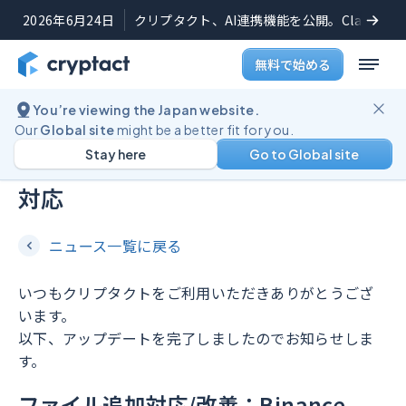
2026年6月24日
クリプタクト、AI連携機能を公開。Claudeや
無料で始める
You’re viewing the Japan website.
機能アップデート
2026年3月5日
Our
Global site
might be a better fit for you.
Stay here
Go to Global site
Nexoのファイルのヘッダー変更に
対応
ニュース一覧に戻る
いつもクリプタクトをご利用いただきありがとうござ
います。
以下、アップデートを完了しましたのでお知らせしま
す。
ファイル追加対応/改善：Binance,