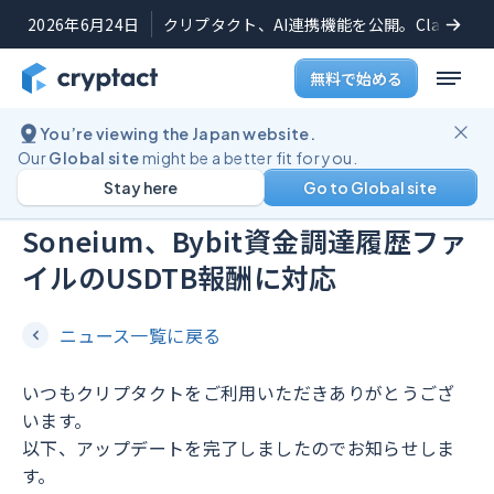
2026年6月24日
クリプタクト、AI連携機能を公開。Claudeや
無料で始める
You’re viewing the Japan website.
機能アップデート
2025年10月9日
Our
Global site
might be a better fit for you.
Stay here
Go to Global site
新規ブロックチェーン：
Soneium、Bybit資金調達履歴ファ
イルのUSDTB報酬に対応
ニュース一覧に戻る
いつもクリプタクトをご利用いただきありがとうござ
います。
以下、アップデートを完了しましたのでお知らせしま
す。