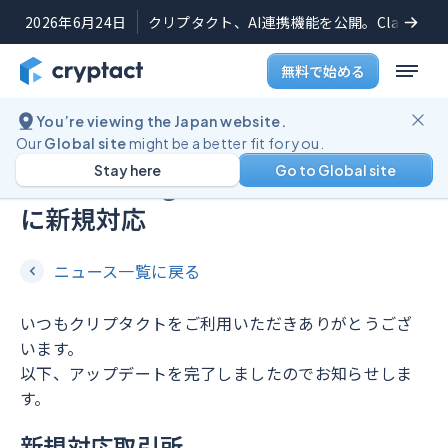
2026年6月24日
クリプタクト、AI連携機能を公開。Claudeや
無料で始める
You’re viewing the Japan website.
機能アップデート
2024年3月14日
Our
Global site
might be a better fit for you.
Stay here
Go to Global site
PBR Lending（PBRレンディング）
に新規対応
ニュース一覧に戻る
いつもクリプタクトをご利用いただきありがとうござ
います。
以下、アップデートを完了しましたのでお知らせしま
す。
新規対応取引所