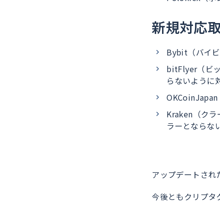
新規対応
Bybit（バ
bitFlyer
らないように
OKCoinJ
Kraken（ク
ラーとならな
アップデートされ
今後ともクリプタ