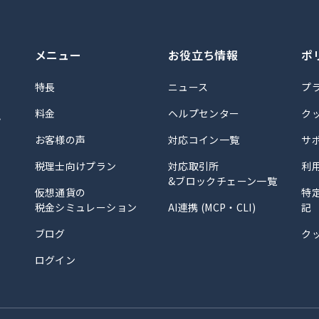
メニュー
お役立ち情報
ポ
特長
ニュース
プ
料金
ヘルプセンター
ク
計
お客様の声
対応コイン一覧
サ
税理士向けプラン
対応取引所
利
&ブロックチェーン一覧
仮想通貨の
特
税金シミュレーション
AI連携 (MCP・CLI)
記
ブログ
ク
ログイン