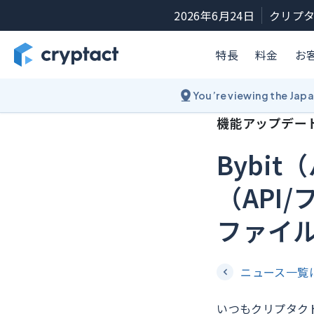
2026年6月24日
クリプタ
特長
料金
お
You’re viewing the Jap
機能アップデー
Bybi
（API
ファイ
ニュース一覧
いつもクリプタク