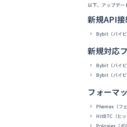
以下、アップデー
新規API
Bybit（バ
新規対応
Bybit（バ
Bybit（バ
フォーマ
Phemex（フ
HitBTC（
Poloniex