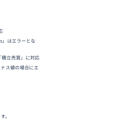
応
ees」はエラーとな
の「積立売買」に対応
がマイナス値の場合にエ
ます。