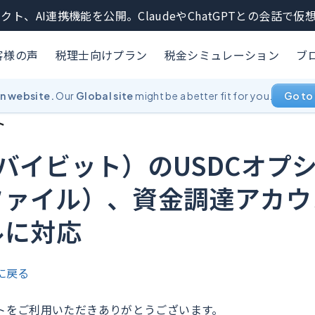
クト、AI連携機能を公開。ClaudeやChatGPTとの会話で
客様の声
税理士向けプラン
税金シミュレーション
ブ
an website.
Our
Global site
might be a better fit for you.
Go to 
ト
t（バイビット）のUSDCオプ
/ファイル）、資金調達アカ
ルに対応
に戻る
トをご利用いただきありがとうございます。