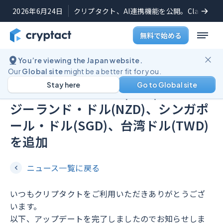
2026年6月24日
クリプタクト、AI連携機能を公開。Claudeや
無料で始める
You’re viewing the Japan website.
機能アップデート
2024年3月28日
Our
Global site
might be a better fit for you.
Stay here
Go to Global site
会計通貨に英ポンド(GBP)、ニュー
ジーランド・ドル(NZD)、シンガポ
ール・ドル(SGD)、台湾ドル(TWD)
を追加
ニュース一覧に戻る
いつもクリプタクトをご利用いただきありがとうござ
います。
以下、アップデートを完了しましたのでお知らせしま