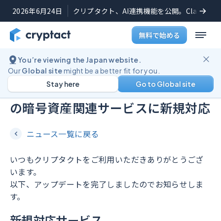
2026年6月24日
クリプタクト、AI連携機能を公開。Claudeや
無料で始める
You’re viewing the Japan website.
機能アップデート
2023年12月15日
Our
Global site
might be a better fit for you.
Stay here
Go to Global site
Fintertech（フィンターテック）
の暗号資産関連サービスに新規対応
ニュース一覧に戻る
いつもクリプタクトをご利用いただきありがとうござ
います。
以下、アップデートを完了しましたのでお知らせしま
す。
新規対応サービス