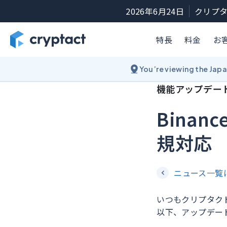
2026年6月24日
クリプタ
特長
料金
お
You’re viewing the Jap
機能アップデー
Bina
規対応
ニュース一覧
いつもクリプタク
以下、アップデー