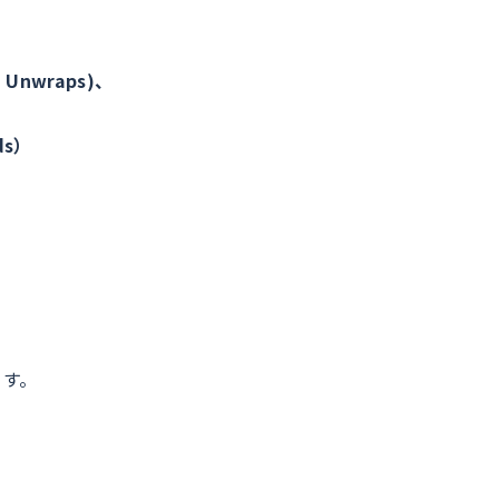
 Unwraps)、
ds）
ます。