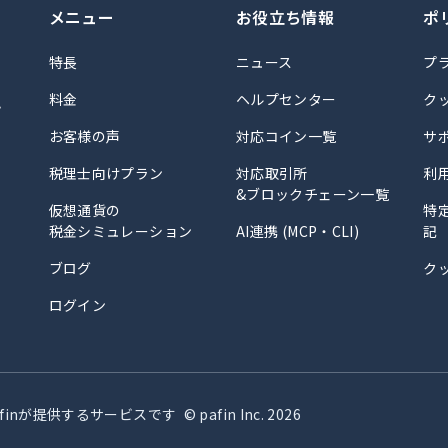
メニュー
お役立ち情報
ポ
特長
ニュース
プ
料金
ヘルプセンター
ク
計
お客様の声
対応コイン一覧
サ
税理士向けプラン
対応取引所
利
&ブロックチェーン一覧
仮想通貨の
特
税金シミュレーション
AI連携 (MCP・CLI)
記
ブログ
ク
ログイン
finが提供するサービスです
© pafin Inc.
2026