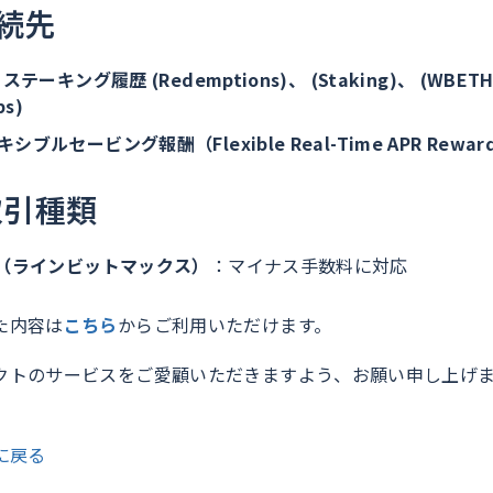
接続先
H ステーキング履歴 (Redemptions)、 (Staking)、 (WBETH
ps)
レキシブルセービング報酬（Flexible Real-Time APR Rewar
取引種類
MAX（ラインビットマックス）
：マイナス手数料に対応
た内容は
こちら
からご利用いただけます。
クトのサービスをご愛顧いただきますよう、お願い申し上げ
に戻る