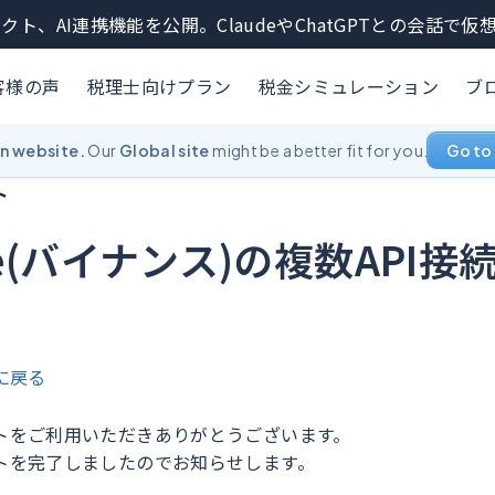
クト、AI連携機能を公開。ClaudeやChatGPTとの会話で
客様の声
税理士向けプラン
税金シミュレーション
ブ
an website.
Our
Global site
might be a better fit for you.
Go to 
ト
nce(バイナンス)の複数API
に戻る
トをご利用いただきありがとうございます。
トを完了しましたのでお知らせします。