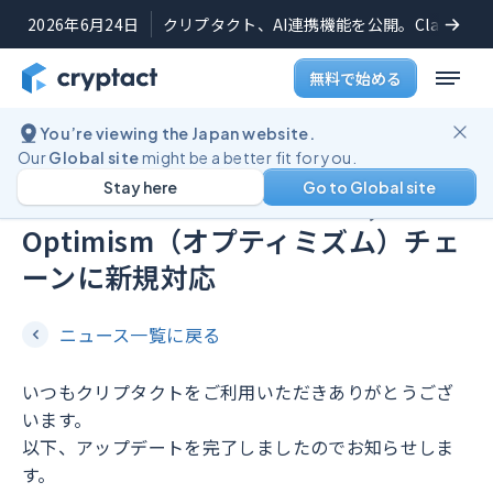
2026年6月24日
クリプタクト、AI連携機能を公開。Claudeや
無料で始める
You’re viewing the Japan website.
機能アップデート
2023年7月11日
Our
Global site
might be a better fit for you.
Stay here
Go to Global site
Arbitrum（アービトラム）,
Optimism（オプティミズム）チェ
ーンに新規対応
ニュース一覧に戻る
いつもクリプタクトをご利用いただきありがとうござ
います。
以下、アップデートを完了しましたのでお知らせしま
す。