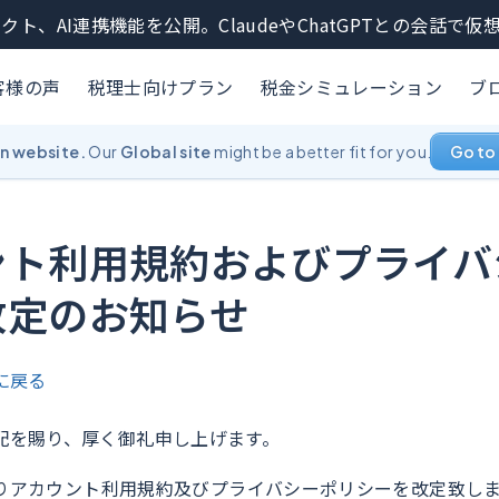
クト、AI連携機能を公開。ClaudeやChatGPTとの会話で
客様の声
税理士向けプラン
税金シミュレーション
ブ
an website.
Our
Global site
might be a better fit for you.
Go to 
ント利用規約およびプライバ
改定のお知らせ
に戻る
配を賜り、厚く御礼申し上げます。
日よりアカウント利用規約及びプライバシーポリシーを改定致し