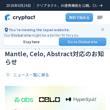
2026年6月24日
クリプタクト、AI連携機能を公開。Claudeや
無料で始める
You’re viewing the Japan website.
ニュース
2025年11月25日
Our
Global site
might be a better fit for you.
Stay here
Go to Global site
Plasma, HyperEVM, World,
Mantle, Celo, Abstract対応のお知
らせ
ニュース一覧に戻る