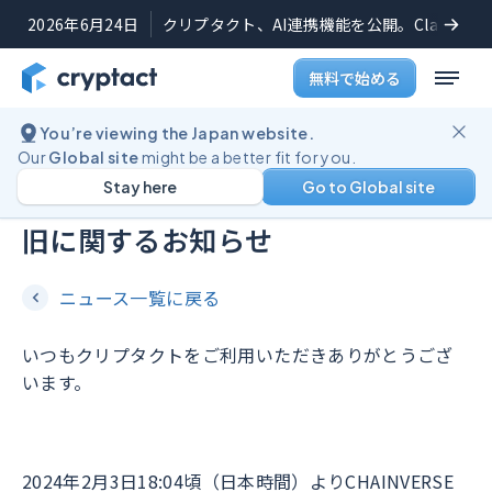
2026年6月24日
クリプタクト、AI連携機能を公開。Claudeや
無料で始める
You’re viewing the Japan website.
重要なお知らせ
2024年2月5日
Our
Global site
might be a better fit for you.
Stay here
Go to Global site
CHAINVERSEのAPI配信の障害と復
旧に関するお知らせ
ニュース一覧に戻る
いつもクリプタクトをご利用いただきありがとうござ
います。 ​
2024年2月3日18:04頃（日本時間）よりCHAINVERSE