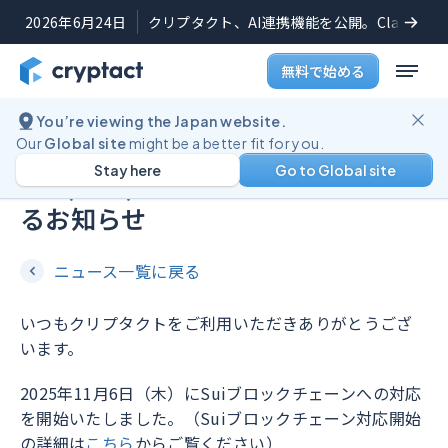
2026年6月24日
クリプタクト、AI連携機能を公開。Claudeや
無料で始める
You’re viewing the Japan website.
重要なお知らせ
2025年11月14日
Our
Global site
might be a better fit for you.
Stay here
Go to Global site
Sui (スイ) ブロックチェーンに関す
るお知らせ
ニュース一覧に戻る
いつもクリプタクトをご利用いただきありがとうござ
います。 ​
2025年11月6日（木）にSuiブロックチェーンへの対応
を開始いたしました。（Suiブロックチェーン対応開始
の詳細は
こちら
からご覧ください）