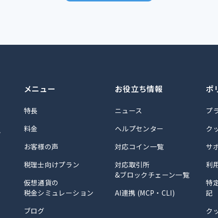
メニュー
お役立ち情報
ポ
特長
ニュース
プ
料金
ヘルプセンター
ク
計
お客様の声
対応コイン一覧
サ
税理士向けプラン
対応取引所
利
&ブロックチェーン一覧
仮想通貨の
特
税金シミュレーション
AI連携 (MCP・CLI)
記
ブログ
ク