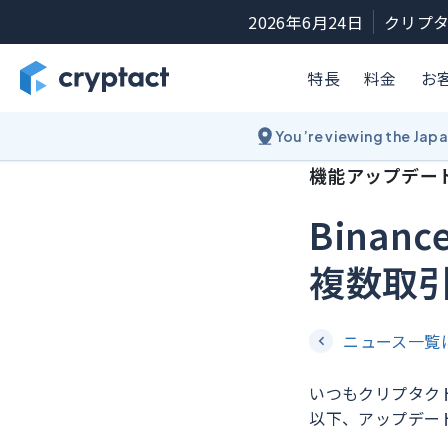
2026年6月24日
クリプタ
特長
料金
お
You’re viewing the Jap
機能アップデー
Bina
複数取
ニュース一覧
いつもクリプタク
以下、アップデー