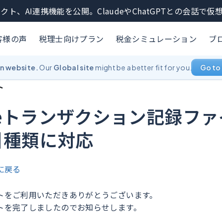
クト、AI連携機能を公開。ClaudeやChatGPTとの会話で
客様の声
税理士向けプラン
税金シミュレーション
ブ
an website.
Our
Global site
might be a better fit for you.
Go to 
ト
nceトランザクション記録フ
引種類に対応
に戻る
トをご利用いただきありがとうございます。
トを完了しましたのでお知らせします。