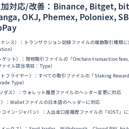
応/改善：Binance, Bitget, bitF
anga, OKJ, Phemex, Poloniex, SB
bPay
（バイナンス）：トランザクション記録ファイルの複数取引種類
tion）
トゲット）：現物取引ファイルの「Onchain-transaction f
ァイル該当項目：Type）
（ビットフライヤー）：すべての取引ファイルの「Staking Rew
de Type）
エクソダス）：ウォレット履歴ファイルのヘッダー変更に対応
ンガ）：Walletファイルの日本語のヘッダーに対応
ーコイン･ジャパン）：入出金口座履歴ファイルの「IOST」
）
ックス）：Spot trades、Withdrawals、Closed PNL h